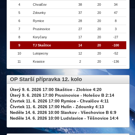
4
Chvalčov
38
20
34
5
Zdounky
37
20
47
6
Rymice
28
20
8
7
Prusinovice
27
20
3
8
Koryčany
17
20
-27
9
TJ Skaštice
14
20
-100
10
Lutopecny
12
20
-52
11
Kvasice
2
20
-136
OP Starší přípravka 12. kolo
Úterý 9. 6. 2026 17:00 Skaštice - Zlobice 4:20
Úterý 9. 6. 2026 17:00 Prusinovice - Holešov B 2:14
Čtvrtek 11. 6. 2026 17:00 Rymice - Chvalčov 4:11
Čtvrtek 11. 6. 2026 17:00 Hulín - Zdounky 4:13
Neděle 14. 6. 2026 10:00 Slavkov - Všechovice B 6:9
Neděle 14. 6. 2026 10:00 Ludslavice - Těšnovice 14:4