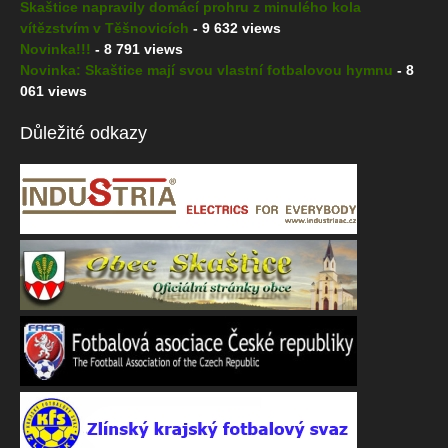
Skaštice napravily domácí prohru z minulého kola
vítězstvím v Těšnovicích
- 9 632 views
Novinka!!!
- 8 791 views
Novinka: Skaštice mají svou vlastní fotbalovou hymnu
- 8
061 views
Důležité odkazy