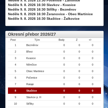
Neděle 9. 8. 2026 13:30 Počenice - Záhlinice
Neděle 9. 8. 2026 16:30 Slavkov - Kvasice
Neděle 9. 8. 2026 16:30 Střílky - Bezměrov
Neděle 9. 8. 2026 16:30 Žeranovice - Obec Martinice
Neděle 9. 8. 2026 16:30 Skaštice - Žalkovice
Okresní přebor 2026/27
Post
Tým
Body
Z
+/-
1
Bezměrov
0
0
0
2
Břest
0
0
0
3
Kvasice
0
0
0
4
Němčice
0
0
0
5
Obec Martinice
0
0
0
6
Počenice
0
0
0
7
Rataje
0
0
0
8
Skaštice
0
0
0
9
Slavkov p. H
0
0
0
10
Střílky
0
0
0