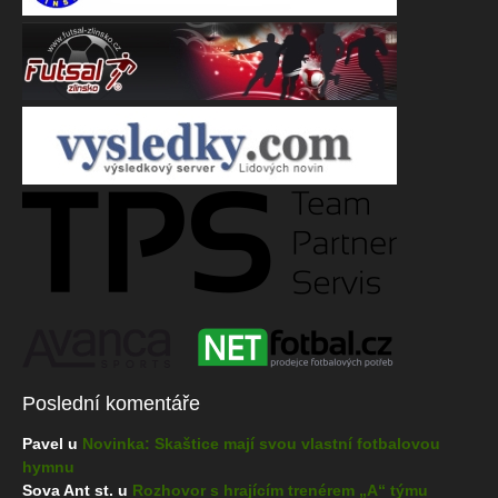
Poslední komentáře
Pavel u
Novinka: Skaštice mají svou vlastní fotbalovou
hymnu
Sova Ant st. u
Rozhovor s hrajícím trenérem „A“ týmu