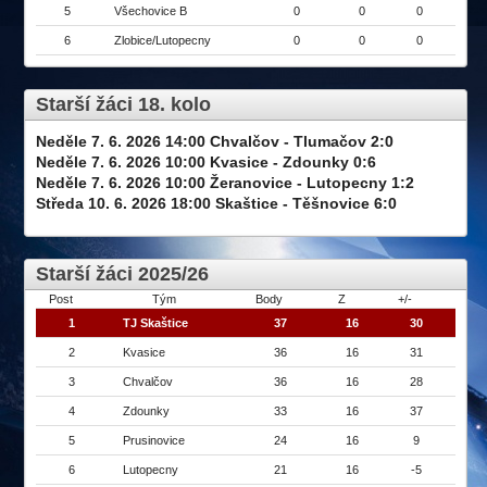
5
Všechovice B
0
0
0
6
Zlobice/Lutopecny
0
0
0
Starší žáci 18. kolo
Neděle 7. 6. 2026 14:00 Chvalčov - Tlumačov 2:0
Neděle 7. 6. 2026 10:00 Kvasice - Zdounky 0:6
Neděle 7. 6. 2026 10:00 Žeranovice - Lutopecny 1:2
Středa 10. 6. 2026 18:00 Skaštice - Těšnovice 6:0
Starší žáci 2025/26
Post
Tým
Body
Z
+/-
1
TJ Skaštice
37
16
30
2
Kvasice
36
16
31
3
Chvalčov
36
16
28
4
Zdounky
33
16
37
5
Prusinovice
24
16
9
6
Lutopecny
21
16
-5