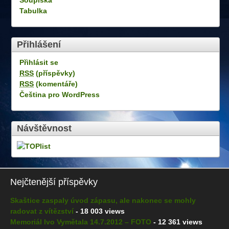
Tabulka
Přihlášení
Přihlásit se
RSS
(příspěvky)
RSS
(komentáře)
Čeština pro WordPress
Návštěvnost
Nejčtenější příspěvky
Skaštice zaspaly úvod zápasu, ale nakonec se mohly
radovat z vítězství
- 18 003 views
Memoriál Ivo Vymětala 14.7.2012 – FOTO
- 12 361 views