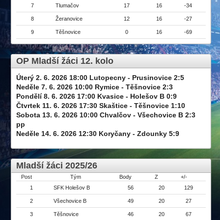
7
Tlumačov
17
16
-34
8
Žeranovice
12
16
-27
9
Těšnovice
0
16
-69
OP Mladší žáci 12. kolo
Úterý 2. 6. 2026 18:00 Lutopecny - Prusinovice 2:5
Neděle 7. 6. 2026 10:00 Rymice - Těšnovice 2:3
Pondělí 8. 6. 2026 17:00 Kvasice - Holešov B 0:9
Čtvrtek 11. 6. 2026 17:30 Skaštice - Těšnovice 1:10
Sobota 13. 6. 2026 10:00 Chvalčov - Všechovice B 2:3
pp
Neděle 14. 6. 2026 12:30 Koryčany - Zdounky 5:9
Mladší žáci 2025/26
Post
Tým
Body
Z
+/-
1
SFK Holešov B
56
20
129
2
Všechovice B
49
20
27
3
Těšnovice
46
20
67