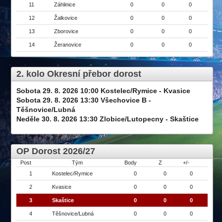
11
Záhlinice
0
0
0
12
Žalkovice
0
0
0
13
Zborovice
0
0
0
14
Žeranovice
0
0
0
2. kolo Okresní přebor dorost
Sobota 29. 8. 2026 10:00 Kostelec/Rymice - Kvasice
Sobota 29. 8. 2026 13:30 Všechovice B -
Těšnovice/Lubná
Neděle 30. 8. 2026 13:30 Zlobice/Lutopecny - Skaštice
OP Dorost 2026/27
Post
Tým
Body
Z
+/-
1
Kostelec/Rymice
0
0
0
2
Kvasice
0
0
0
3
Skaštice
0
0
0
4
Těšnovice/Lubná
0
0
0