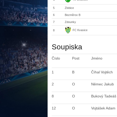
5
Zlobice
6
Bezměrov B
7
Zdounky
FC Kvasice
8
Soupiska
Číslo
Post
Jméno
1
B
Číhal Vojtěch
2
O
Němec Jakub
8
O
Bukový Tadeáš
12
O
Vojtášek Adam