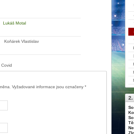
Lukáš Motal
Koňárek Vlastislav
 Covid
jněna. Vyžadované informace jsou označeny
*
2.
So
Ko
So
Tě
Ne
Zl