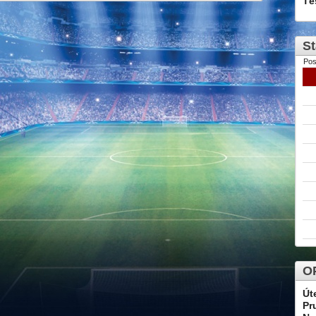
Tě
St
Pos
OP
Út
Pr