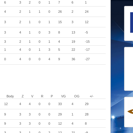
6
3
2
0
1
7
6
1
4
2
1
1
0
26
2
24
3
2
1
0
1
15
3
12
3
4
1
0
3
8
13
-5
3
2
1
0
1
4
19
-15
1
4
0
1
3
5
22
-17
0
4
0
0
4
9
36
-27
Body
Z
V
R
P
VG
OG
+/-
12
4
4
0
0
33
4
29
9
3
3
0
0
29
1
28
9
3
3
0
0
12
4
8
3
3
1
0
2
12
21
-9