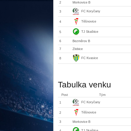
2
Morkovice B
FC Koryčany
3
Těšnovice
4
TJ Skaštice
5
6
Bezměrov B
7
Zlobice
FC Kvasice
8
Tabulka venku
Post
Tým
FC Koryčany
1
Těšnovice
2
3
Morkovice B
TJ Skaštice
4