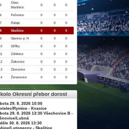
Obec
5
0
0
0
Martinice
6
Počenice
0
0
0
7
Rataje
0
0
0
8
Skaštice
0
0
0
9
Slavkov p. H
0
0
0
10
Střílky
0
0
0
11
Záhlinice
0
0
0
12
Žalkovice
0
0
0
13
Zborovice
0
0
0
14
Žeranovice
0
0
0
 kolo Okresní přebor dorost
bota 29. 8. 2026 10:00
stelec/Rymice - Kvasice
bota 29. 8. 2026 13:30 Všechovice B -
šnovice/Lubná
děle 30. 8. 2026 13:30
obice/Lutopecny - Skaštice