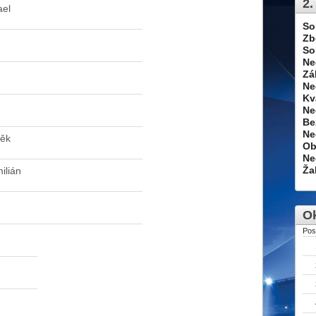
2.
ael
So
Zb
So
Ne
Zá
Ne
Kv
Ne
Be
Ne
něk
Ob
Ne
Ža
ilián
Ok
Pos