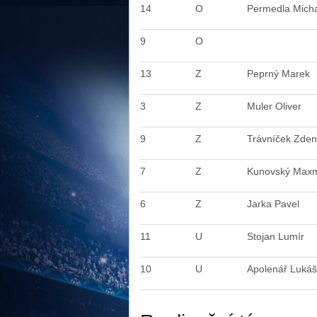
14
O
Permedla Mich
9
O
13
Z
Peprný Marek
3
Z
Muler Oliver
9
Z
Trávníček Zde
7
Z
Kunovský Maxm
6
Z
Jarka Pavel
11
U
Stojan Lumír
10
U
Apolenář Lukáš