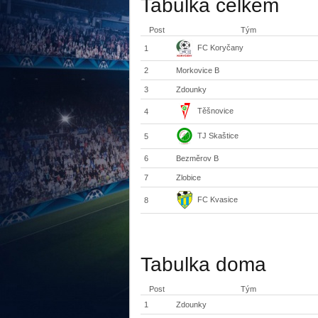
Tabulka celkem
Post
Tým
FC Koryčany
1
2
Morkovice B
3
Zdounky
Těšnovice
4
TJ Skaštice
5
6
Bezměrov B
7
Zlobice
FC Kvasice
8
Tabulka doma
Post
Tým
1
Zdounky