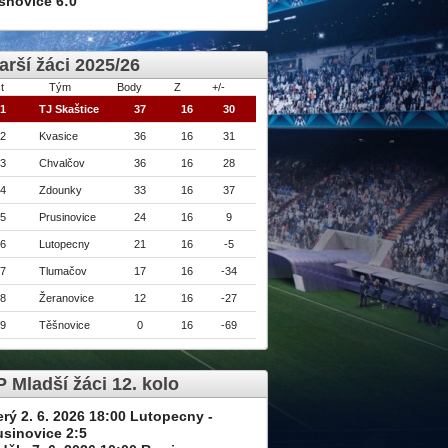
šnovice 6:0
arší žáci 2025/26
t
Tým
Body
Z
+/-
1
TJ Skaštice
37
16
30
2
Kvasice
36
16
31
3
Chvalčov
36
16
28
4
Zdounky
33
16
37
5
Prusinovice
24
16
9
6
Lutopecny
21
16
-5
7
Tlumačov
17
16
-34
8
Žeranovice
12
16
-27
9
Těšnovice
0
16
-69
 Mladší žáci 12. kolo
erý 2. 6. 2026 18:00 Lutopecny -
usinovice 2:5