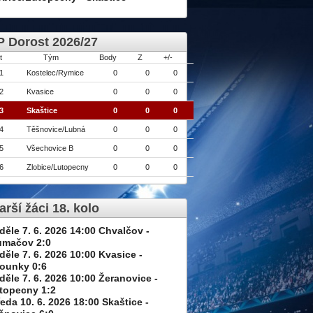
 Dorost 2026/27
t
Tým
Body
Z
+/-
1
Kostelec/Rymice
0
0
0
2
Kvasice
0
0
0
3
Skaštice
0
0
0
4
Těšnovice/Lubná
0
0
0
5
Všechovice B
0
0
0
6
Zlobice/Lutopecny
0
0
0
arší žáci 18. kolo
děle 7. 6. 2026 14:00 Chvalčov -
umačov 2:0
děle 7. 6. 2026 10:00 Kvasice -
ounky 0:6
děle 7. 6. 2026 10:00 Žeranovice -
topecny 1:2
ředa 10. 6. 2026 18:00 Skaštice -