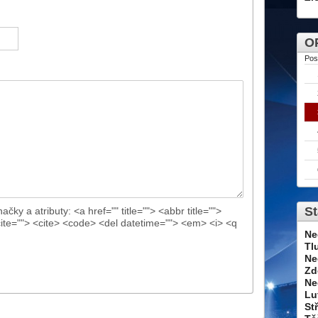
OP
Pos
St
ačky a atributy:
<a href="" title=""> <abbr title="">
cite=""> <cite> <code> <del datetime=""> <em> <i> <q
Ne
Tl
Ne
Zd
Ne
Lu
St