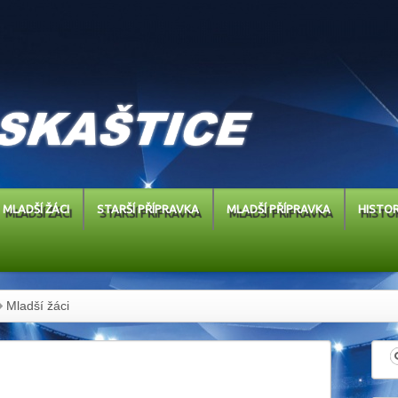
MLADŠÍ ŽÁCI
STARŠÍ PŘÍPRAVKA
MLADŠÍ PŘÍPRAVKA
HISTOR
Mladší žáci