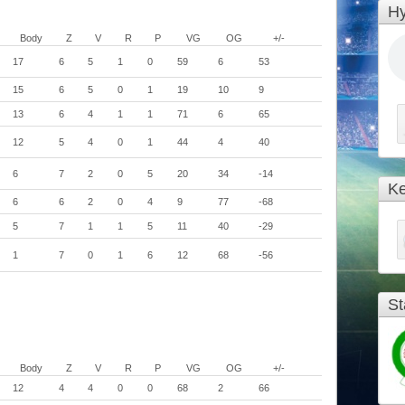
Hy
Body
Z
V
R
P
VG
OG
+/-
17
6
5
1
0
59
6
53
15
6
5
0
1
19
10
9
13
6
4
1
1
71
6
65
12
5
4
0
1
44
4
40
6
7
2
0
5
20
34
-14
Ke
6
6
2
0
4
9
77
-68
5
7
1
1
5
11
40
-29
1
7
0
1
6
12
68
-56
St
Body
Z
V
R
P
VG
OG
+/-
12
4
4
0
0
68
2
66