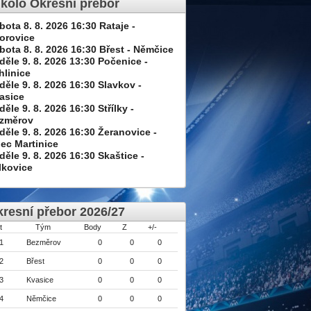
 kolo Okresní přebor
bota 8. 8. 2026 16:30 Rataje -
orovice
bota 8. 8. 2026 16:30 Břest - Němčice
děle 9. 8. 2026 13:30 Počenice -
hlinice
děle 9. 8. 2026 16:30 Slavkov -
asice
děle 9. 8. 2026 16:30 Střílky -
změrov
děle 9. 8. 2026 16:30 Žeranovice -
ec Martinice
děle 9. 8. 2026 16:30 Skaštice -
lkovice
resní přebor 2026/27
t
Tým
Body
Z
+/-
1
Bezměrov
0
0
0
2
Břest
0
0
0
3
Kvasice
0
0
0
4
Němčice
0
0
0