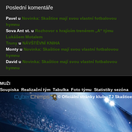
Poslední komentáře
Pavel u
Novinka: Skaštice mají svou vlastní fotbalovou
hymnu
Sova Ant st. u
Rozhovor s hrajícím trenérem „A“ týmu
Lukášem Motalem
Truny
u
NÁVŠTĚVNÍ KNIHA
Monty u
Novinka: Skaštice mají svou vlastní fotbalovou
hymnu
David u
Novinka: Skaštice mají svou vlastní fotbalovou
hymnu
MUŽI
Soupiska
Realizační tým
Tabulka
Foto týmu
Statistiky sezóna
2025-2026
Zápasy týmu
Los soutěže
© Oficiální stránky klubu TJ Skaštice
DOROST
Soupiska
Realizační tým
Tabulka
Foto týmu
Statistiky sezona
2025-2026
Zápasy týmu
Los soutěže
STARŠÍ ŽÁCI
Soupiska
Realizační tým
Tabulka
Statistiky sezona 2023-