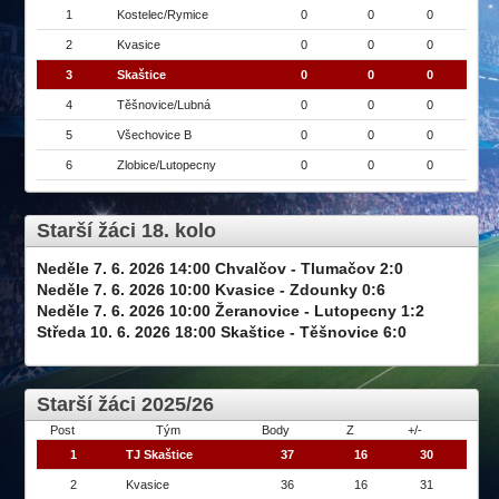
1
Kostelec/Rymice
0
0
0
2
Kvasice
0
0
0
3
Skaštice
0
0
0
4
Těšnovice/Lubná
0
0
0
5
Všechovice B
0
0
0
6
Zlobice/Lutopecny
0
0
0
Starší žáci 18. kolo
Neděle 7. 6. 2026 14:00 Chvalčov - Tlumačov 2:0
Neděle 7. 6. 2026 10:00 Kvasice - Zdounky 0:6
Neděle 7. 6. 2026 10:00 Žeranovice - Lutopecny 1:2
Středa 10. 6. 2026 18:00 Skaštice - Těšnovice 6:0
Starší žáci 2025/26
Post
Tým
Body
Z
+/-
1
TJ Skaštice
37
16
30
2
Kvasice
36
16
31