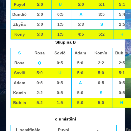
Puyol
5:0
U
5:0
5:1
5:1
Dundič
5:0
0:5
A
3:5
5:4
Zbyňa
5:0
1:5
5:3
S
2:5
Kony
5:3
1:5
4:5
5:2
H
Skupina B
S
Rosa
Sovič
Adam
Komín
Bublis
Rosa
Q
0:5
5:0
2:2
2:5
Sovič
5:0
U
5:0
5:0
5:1
Adam
0:5
0:5
A
0:5
0:5
Komín
2:2
0:5
5:0
S
0:5
Bublis
5:2
1:5
5:0
5:0
H
o umístění
1. semifinále
Puyol
-
Bu