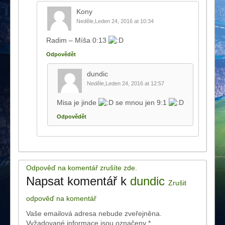
Kony
Neděle,Leden 24, 2016 at 10:34
Radim – Míša 0:13
Odpovědět
dundic
Neděle,Leden 24, 2016 at 12:57
Misa je jinde
se mnou jen 9:1
Odpovědět
Odpověď na komentář zrušíte zde.
Napsat komentář k
dundic
Zrušit
odpověď na komentář
Vaše emailová adresa nebude zveřejněna.
Vyžadované informace jsou označeny
*