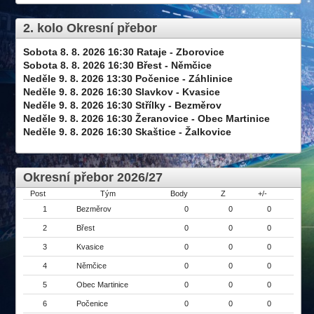
2. kolo Okresní přebor
Sobota 8. 8. 2026 16:30 Rataje - Zborovice
Sobota 8. 8. 2026 16:30 Břest - Němčice
Neděle 9. 8. 2026 13:30 Počenice - Záhlinice
Neděle 9. 8. 2026 16:30 Slavkov - Kvasice
Neděle 9. 8. 2026 16:30 Střílky - Bezměrov
Neděle 9. 8. 2026 16:30 Žeranovice - Obec Martinice
Neděle 9. 8. 2026 16:30 Skaštice - Žalkovice
Okresní přebor 2026/27
Post
Tým
Body
Z
+/-
1
Bezměrov
0
0
0
2
Břest
0
0
0
3
Kvasice
0
0
0
4
Němčice
0
0
0
5
Obec Martinice
0
0
0
6
Počenice
0
0
0