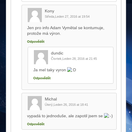
Kony
Středa,Leden 27, 2016 at 19:54
Jen pro info Adam Vymětal se kontumuje,
protože má výron.
Odpovědět
dundic
Čtvrtek,Leden 28, 2016 at 21:45
Ja mel taky vyron
Odpovědět
Michal
Úterý,Leden 26, 2016 at 18:41
vypadá to jednoduše, ale zapotil jsem se
Odpovědět