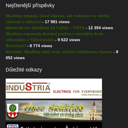
Nejčtenější příspěvky
Skaštice zaspaly úvod zápasu, ale nakonec se mohly
radovat z vítězství
- 17 981 views
Memoriál Ivo Vymětala 14.7.2012 – FOTO
- 12 354 views
Skaštice napravily domácí prohru z minulého kola
vítězstvím v Těšnovicích
- 9 622 views
Novinka!!!
- 8 774 views
Novinka: Skaštice mají svou vlastní fotbalovou hymnu
- 8
052 views
Důležité odkazy