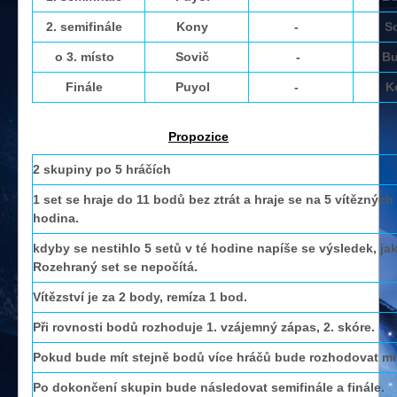
2. semifinále
Kony
-
S
o 3. místo
Sovič
-
Bu
Finále
Puyol
-
K
Propozice
2 skupiny po 5 hráčích
1 set se hraje do 11 bodů bez ztrát a hraje se na 5 vítězných
hodina.
kdyby se nestihlo 5 setů v té hodine napíše se výsledek, ja
Rozehraný set se nepočítá.
Vítězství je za 2 body, remíza 1 bod.
Při rovnosti bodů rozhoduje 1. vzájemný zápas, 2. skóre.
Pokud bude mít stejně bodů více hráčů bude rozhodovat mi
Po dokončení skupin bude následovat semifinále a finále.