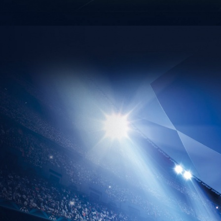
přípravka
Mladší přípravka
Sezóna 2019/2020
Muži „A“
Muži „B“
Dorost
Mladší žáci
Mladší přípravka
Sezona 2018/2019
Muži „A“
Muži „B“
Dorost
Starší přípravka
Sezóna 2016/2017
Muži „A“
Muži „B“
Starší žáci
Sezóna 2017/2018
Muži „A“
Muži „B“
Dorost
Sezóna 2014/2015
Muži „A“
Muži „B“
Mladší žáci
Sezóna 2015/2016
Muži „A“
Muži „B“
Starší žáci
Mladší žáci
Sezóna 2013/2014
Muži „A“
Muži „B“
Mladší žáci
Sezóna 2012/2013
Muži „A“
Muži „B“
Mladší žáci
Sezóna 2011/2012
Mladší žáci
Muži „A“
Muži „B“
Slavnostní projev k 20. výročí fotbalu ve Skašticích
MLADŠÍ PŘÍPRAVKA