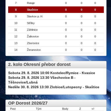
7
Rataje
0
0
0
8
Skaštice
0
0
0
9
Slavkov p. H
0
0
0
10
Střílky
0
0
0
11
Záhlinice
0
0
0
12
Žalkovice
0
0
0
13
Zborovice
0
0
0
14
Žeranovice
0
0
0
2. kolo Okresní přebor dorost
Sobota 29. 8. 2026 10:00 Kostelec/Rymice - Kvasice
Sobota 29. 8. 2026 13:30 Všechovice B -
Těšnovice/Lubná
Neděle 30. 8. 2026 13:30 Zlobice/Lutopecny - Skaštice
OP Dorost 2026/27
Post
Tým
Body
Z
+/-