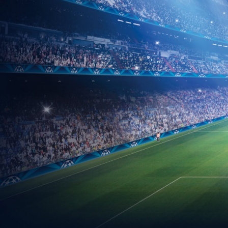
2024
Zápasy týmu
Los soutěže
MLADŠÍ ŽÁCI
Soupiska
Realizační tým
Tabulka
Foto týmu
Statistiky sezóna
2023-2024
Los soutěže
Zápasy týmu
STARŠÍ PŘÍPRAVKA
Soupiska
Realizační tým
Los soutěže
HISTORIE
Sezóna 2021/2022
Muži „A“
Muži „B“
Starší žáci
Mladší žáci
Starší přípravka
Sezóna 2022/2023
Muži „A“
Muži“B“
Starší žáci
Mladší žáci
Starší
přípravka
Mladší přípravka
Sezóna 2023/2024
Muži „A“
Muži „B“
Dorost
Mladší žáci
Starší přípravka
Mladší
přípravka
Sezóna 2024/2025
Muži „A“
Muži „B“
Starší žáci
Mladší žáci
Starší
přípravka
Mladší přípravka
Sezóna 2020/2021
Muži „A“
Muži „B“
Dorost
Mladší žáci
Starší přípravka
Sezóna 2025/2026
Muži „A“
Muži „B“
Starší žáci
Mladší žáci
Starší