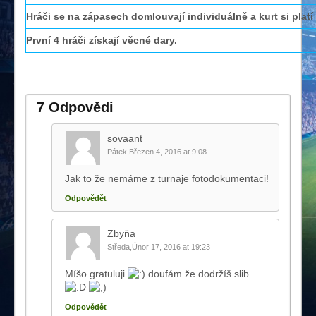
Hráči se na zápasech domlouvají individuálně a kurt si platí
První 4 hráči získají věcné dary.
7 Odpovědi
sovaant
Pátek,Březen 4, 2016 at 9:08
Jak to že nemáme z turnaje fotodokumentaci!
Odpovědět
Zbyňa
Středa,Únor 17, 2016 at 19:23
Míšo gratuluji
doufám že dodržíš slib
Odpovědět