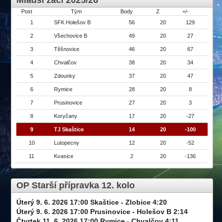
Mladší žáci 2025/26
Post
Tým
Body
Z
+/-
1
SFK Holešov B
56
20
129
2
Všechovice B
49
20
27
3
Těšnovice
46
20
67
4
Chvalčov
38
20
34
5
Zdounky
37
20
47
6
Rymice
28
20
8
7
Prusinovice
27
20
3
8
Koryčany
17
20
-27
9
TJ Skaštice
14
20
-100
10
Lutopecny
12
20
-52
11
Kvasice
2
20
-136
OP Starší přípravka 12. kolo
Úterý 9. 6. 2026 17:00 Skaštice - Zlobice 4:20
Úterý 9. 6. 2026 17:00 Prusinovice - Holešov B 2:14
Čtvrtek 11. 6. 2026 17:00 Rymice - Chvalčov 4:11