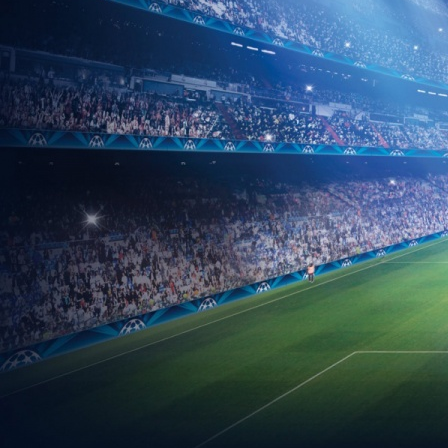
Soupiska
Realizační tým
Los soutěže
FOTOGALERIE
Sezóna 2012/2013
Foto A – tým
Adam Vymětal
Antonín Sova
David Menšík
David Petrúsek
Igor
Sedlák
Jiří Kvasnička
Ladislav Motal
Lukáš Bubla
Lukáš
Vymětal
Michal Dunda
Michal Janalík
Milan Frýdl
Pavel
Frýdl
Petr Bubla
Přemysl Brada
Radek Frýdl
Radim
Vymětal
Radovan Stančík
Roman Ježák
Squash 2016
Squash
2017
Tomáš Motal
Tomáš Soukup
Vlastislav Koňárek
Vojtěch
Menšík
Zbyněk Uličný
Zdeněk Konečník
Foto B – tým
Foto Ml. žáci
Sezóna 2013/2014
Sezona 2011/2012
Foto A – tým
Foto B – tým
Foto ml. žáci
Bourání kabin 27.9.2010
Turnaj Holešov 26.12.2011
Memoriál
Ivo Vymětala
Memoriál Ivo Vymětala I. ročník 14.7.2012
Memoriál Ivo Vymětala
II. ročník 6.7.2013
Memoriál Ivo Vymětala III. ročník
5.7.2014
Memoriál Ivo Vymětala IV. ročník 4.7.2015
KE STAŽENÍ
KONTAKT
NÁVŠTĚVNÍ KNIHA
Soupiska
Konečná