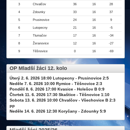
3
Chvalčov
36
16
28
4
Zdounky
33
16
37
5
Prusinovice
24
16
9
6
Lutopecny
21
16
-5
7
Tlumačov
17
16
-34
8
Žeranovice
12
16
-27
9
Těšnovice
0
16
-69
OP Mladší žáci 12. kolo
Úterý 2. 6. 2026 18:00 Lutopecny - Prusinovice 2:5
Neděle 7. 6. 2026 10:00 Rymice - Těšnovice 2:3
Pondělí 8. 6. 2026 17:00 Kvasice - Holešov B 0:9
Čtvrtek 11. 6. 2026 17:30 Skaštice - Těšnovice 1:10
Sobota 13. 6. 2026 10:00 Chvalčov - Všechovice B 2:3
pp
Neděle 14. 6. 2026 12:30 Koryčany - Zdounky 5:9