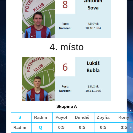
4. místo
Skupina A
S
Radim
Puyol
Dundič
Zbyňa
Kony
Radim
Q
0:5
0:5
0:5
3:5